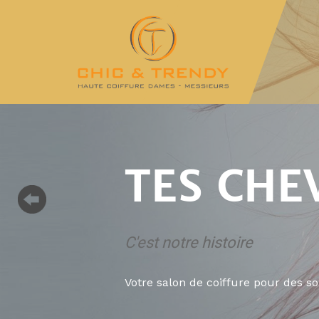
TES CHE
C'est notre histoire
Votre salon de coiffure pour des s