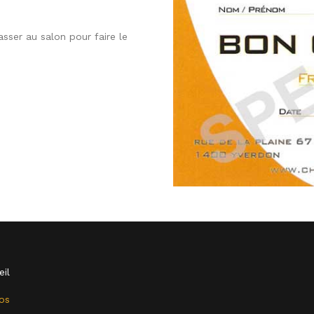
sser au salon pour faire le
il
os