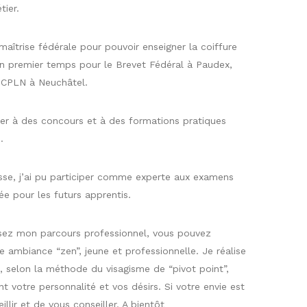
tier.
aîtrise fédérale pour pouvoir enseigner la coiffure
en premier temps pour le Brevet Fédéral à Paudex,
u CPLN à Neuchâtel.
ciper à des concours et à des formations pratiques
.
isse, j’ai pu participer comme experte aux examens
ée pour les futurs apprentis.
sez mon parcours professionnel, vous pouvez
 ambiance “zen”, jeune et professionnelle. Je réalise
 selon la méthode du visagisme de “pivot point”,
t votre personnalité et vos désirs. Si votre envie est
eillir et de vous conseiller. A bientôt